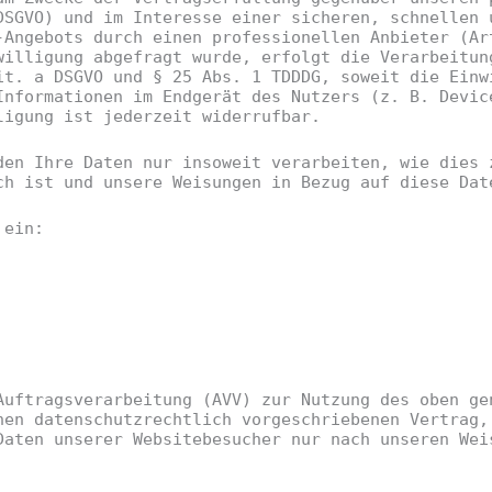
DSGVO) und im Interesse einer sicheren, schnellen 
-Angebots durch einen professionellen Anbieter (Ar
willigung abgefragt wurde, erfolgt die Verarbeitun
it. a DSGVO und § 25 Abs. 1 TDDDG, soweit die Einw
Informationen im Endgerät des Nutzers (z. B. Devic
ligung ist jederzeit widerrufbar.
den Ihre Daten nur insoweit verarbeiten, wie dies 
ch ist und unsere Weisungen in Bezug auf diese Dat
 ein:
Auftragsverarbeitung (AVV) zur Nutzung des oben ge
nen datenschutzrechtlich vorgeschriebenen Vertrag,
Daten unserer Websitebesucher nur nach unseren Wei