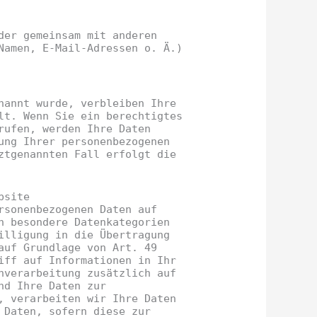
der gemeinsam mit anderen
Namen, E-Mail-Adressen o. Ä.)
nannt wurde, verbleiben Ihre
lt. Wenn Sie ein berechtigtes
rufen, werden Ihre Daten
ung Ihrer personenbezogenen
ztgenannten Fall erfolgt die
bsite
rsonenbezogenen Daten auf
n besondere Datenkategorien
illigung in die Übertragung
auf Grundlage von Art. 49
iff auf Informationen in Ihr
nverarbeitung zusätzlich auf
nd Ihre Daten zur
, verarbeiten wir Ihre Daten
 Daten, sofern diese zur