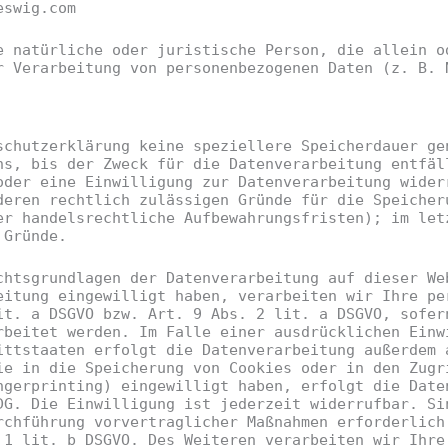
eswig.com
e natürliche oder juristische Person, die allein o
r Verarbeitung von personenbezogenen Daten (z. B. 
schutzerklärung keine speziellere Speicherdauer ge
ns, bis der Zweck für die Datenverarbeitung entfäl
oder eine Einwilligung zur Datenverarbeitung wider
deren rechtlich zulässigen Gründe für die Speicher
er handelsrechtliche Aufbewahrungsfristen); im let
 Gründe.
chtsgrundlagen der Datenverarbeitung auf dieser We
eitung eingewilligt haben, verarbeiten wir Ihre pe
it. a DSGVO bzw. Art. 9 Abs. 2 lit. a DSGVO, sofer
rbeitet werden. Im Falle einer ausdrücklichen Einw
ittstaaten erfolgt die Datenverarbeitung außerdem 
ie in die Speicherung von Cookies oder in den Zugr
ngerprinting) eingewilligt haben, erfolgt die Date
DG. Die Einwilligung ist jederzeit widerrufbar. Si
rchführung vorvertraglicher Maßnahmen erforderlich
 1 lit. b DSGVO. Des Weiteren verarbeiten wir Ihre