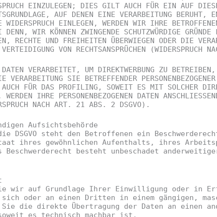
SPRUCH EINZULEGEN; DIES GILT AUCH FÜR EIN AUF DIES
TSGRUNDLAGE, AUF DENEN EINE VERARBEITUNG BERUHT, E
E WIDERSPRUCH EINLEGEN, WERDEN WIR IHRE BETROFFENE
I DENN, WIR KÖNNEN ZWINGENDE SCHUTZWÜRDIGE GRÜNDE 
EN, RECHTE UND FREIHEITEN ÜBERWIEGEN ODER DIE VERA
 VERTEIDIGUNG VON RECHTSANSPRÜCHEN (WIDERSPRUCH NA
 DATEN VERARBEITET, UM DIREKTWERBUNG ZU BETREIBEN,
IE VERARBEITUNG SIE BETREFFENDER PERSONENBEZOGENER
 AUCH FÜR DAS PROFILING, SOWEIT ES MIT SOLCHER DIR
, WERDEN IHRE PERSONENBEZOGENEN DATEN ANSCHLIESSEN
RSPRUCH NACH ART. 21 ABS. 2 DSGVO).
ndigen Aufsichts­behörde
die DSGVO steht den Betroffenen ein Beschwerderech
taat ihres gewöhnlichen Aufenthalts, ihres Arbeits
s Beschwerderecht besteht unbeschadet anderweitige
t
ie wir auf Grundlage Ihrer Einwilligung oder in Er
 sich oder an einen Dritten in einem gängigen, mas
 Sie die direkte Übertragung der Daten an einen an
soweit es technisch machbar ist.