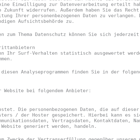
eine Einwilligung zur Datenverarbeitung erteilt ha
e Zukunft widerrufen. Außerdem haben Sie das Recht
itung Ihrer personenbezogenen Daten zu verlangen. 
ndigen Aufsichtsbehörde zu.
en zum Thema Datenschutz können Sie sich jederzeit
itt­anbietern
nn Ihr Surf-Verhalten statistisch ausgewertet werd
mmen.
 diesen Analyseprogrammen finden Sie in der folgen
r Website bei folgendem Anbieter:
ostet. Die personenbezogenen Daten, die auf dieser
sters / der Hoster gespeichert. Hierbei kann es si
mmunikationsdaten, Vertragsdaten, Kontaktdaten, Na
 Website generiert werden, handeln.
um Zwecke der Vertragserfüllung gegenüber unseren 