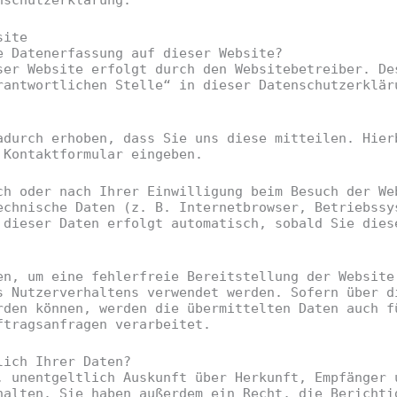
nschutzerklärung.
site
e Datenerfassung auf dieser Website?
ser Website erfolgt durch den Websitebetreiber. De
rantwortlichen Stelle“ in dieser Datenschutzerklär
adurch erhoben, dass Sie uns diese mitteilen. Hier
 Kontaktformular eingeben.
ch oder nach Ihrer Einwilligung beim Besuch der We
echnische Daten (z. B. Internetbrowser, Betriebssy
 dieser Daten erfolgt automatisch, sobald Sie dies
en, um eine fehlerfreie Bereitstellung der Website
s Nutzerverhaltens verwendet werden. Sofern über d
rden können, werden die übermittelten Daten auch f
ftragsanfragen verarbeitet.
lich Ihrer Daten?
, unentgeltlich Auskunft über Herkunft, Empfänger 
halten. Sie haben außerdem ein Recht, die Berichti