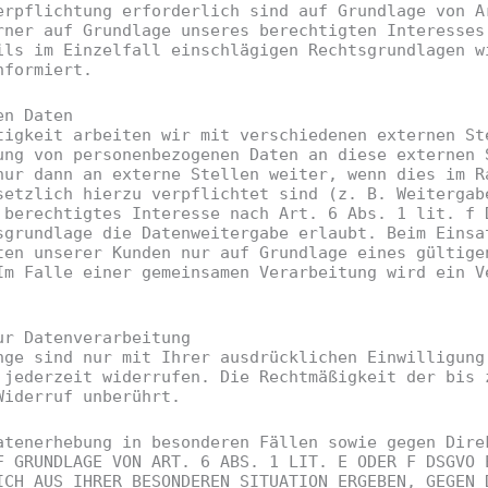
erpflichtung erforderlich sind auf Grundlage von A
rner auf Grundlage unseres berechtigten Interesses
ils im Einzelfall einschlägigen Rechtsgrundlagen w
nformiert.
en Daten
tigkeit arbeiten wir mit verschiedenen externen St
ung von personenbezogenen Daten an diese externen 
nur dann an externe Stellen weiter, wenn dies im R
setzlich hierzu verpflichtet sind (z. B. Weitergab
 berechtigtes Interesse nach Art. 6 Abs. 1 lit. f 
sgrundlage die Datenweitergabe erlaubt. Beim Einsa
ten unserer Kunden nur auf Grundlage eines gültige
Im Falle einer gemeinsamen Verarbeitung wird ein V
ur Datenverarbeitung
nge sind nur mit Ihrer ausdrücklichen Einwilligung
 jederzeit widerrufen. Die Rechtmäßigkeit der bis 
Widerruf unberührt.
atenerhebung in besonderen Fällen sowie gegen Dire
F GRUNDLAGE VON ART. 6 ABS. 1 LIT. E ODER F DSGVO 
ICH AUS IHRER BESONDEREN SITUATION ERGEBEN, GEGEN 