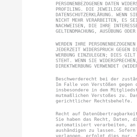
PERSONENBEZOGENEN DATEN WIDER
PROFILING. DIE JEWEILIGE RECH
DATENSCHUTZERKLÄRUNG. WENN SI
NICHT MEHR VERARBEITEN, ES SE
NACHWEISEN, DIE IHRE INTERESS
GELTENDMACHUNG, AUSÜBUNG ODER
WERDEN IHRE PERSONENBEZOGENEN
JEDERZEIT WIDERSPRUCH GEGEN D
WERBUNG EINZULEGEN; DIES GILT
STEHT. WENN SIE WIDERSPRECHEN
DIREKTWERBUNG VERWENDET (WIDE
Beschwerde­recht bei der zustä
Im Falle von Verstößen gegen 
insbesondere in dem Mitglieds
mutmaßlichen Verstoßes zu. Da
gerichtlicher Rechtsbehelfe.
Recht auf Daten­übertrag­barkei
Sie haben das Recht, Daten, d
automatisiert verarbeiten, an
aushändigen zu lassen. Sofern
verlangen, erfolgt dies nur, 