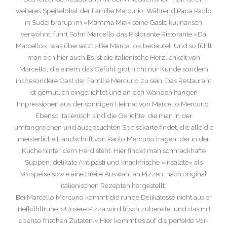
weiteres Speiselokal der Familie Mercurio. Während Papa Paolo
in Süderbrarup im »Mamma Mia« seine Gäste kulinarisch
verwöhnt, führt Sohn Marcello das Ristorante Ristorante »Da
Marcello«, was übersetzt »Bei Marcello« bedeutet. Und so fühlt
man sich hier auch.Es ist die italienische Herzlichkeit von
Marcello, die einem das Gefühl gibt nicht nur Kunde sondern
insbesondere Gast der Familie Mercurio zu sein. Das Restaurant
ist gemütlich eingerichtet und an den Wänden hängen
Impressionen aus der sonnigen Heimat von Marcello Mercurio.
Ebenso italienisch sind die Gerichte, die man in der
umfangreichen und ausgesuchten Speisekarte findet, die alle die
meisterliche Handschrift von Paolo Mercurio tragen, der in der
Küche hinter dem Herd steht. Hier findet man schmackhafte
Suppen, delikate Antipasti und knackfrische »Insalate« als
Vorspeise sowie eine breite Auswahl an Pizzen, nach original
italienischen Rezepten hergestellt.
Bei Marcello Mercurio kommt die runde Delikatesse nicht aus er
Tiefkühltruhe: »Unsere Pizza wird frisch zubereitet und das mit
ebenso frischen Zutaten.« Hier kommt es auf die perfekte Vor-