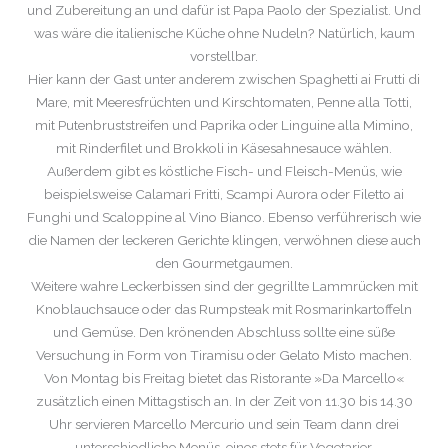
und Zubereitung an und dafür ist Papa Paolo der Spezialist. Und
was wäre die italienische Küche ohne Nudeln? Natürlich, kaum
vorstellbar.
Hier kann der Gast unter anderem zwischen Spaghetti ai Frutti di
Mare, mit Meeresfrüchten und Kirschtomaten, Penne alla Totti,
mit Putenbruststreifen und Paprika oder Linguine alla Mimino,
mit Rinderfilet und Brokkoli in Käsesahnesauce wählen.
Außerdem gibt es köstliche Fisch- und Fleisch-Menüs, wie
beispielsweise Calamari Fritti, Scampi Aurora oder Filetto ai
Funghi und Scaloppine al Vino Bianco. Ebenso verführerisch wie
die Namen der leckeren Gerichte klingen, verwöhnen diese auch
den Gourmetgaumen.
Weitere wahre Leckerbissen sind der gegrillte Lammrücken mit
Knoblauchsauce oder das Rumpsteak mit Rosmarinkartoffeln
und Gemüse. Den krönenden Abschluss sollte eine süße
Versuchung in Form von Tiramisu oder Gelato Misto machen.
Von Montag bis Freitag bietet das Ristorante »Da Marcello«
zusätzlich einen Mittagstisch an. In der Zeit von 11.30 bis 14.30
Uhr servieren Marcello Mercurio und sein Team dann drei
unterschiedliche Menüs, eines stets für Vegetarier.