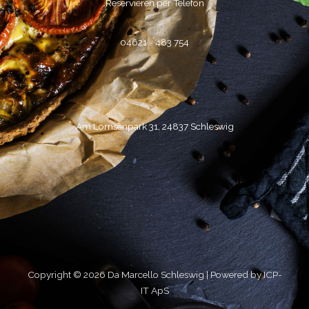
Reservieren per Telefon
k
a
m
04621 - 483 754
Am Lornsenpark 31, 24837 Schleswig
Copyright © 2026 Da Marcello Schleswig | Powered by ICP-
IT ApS