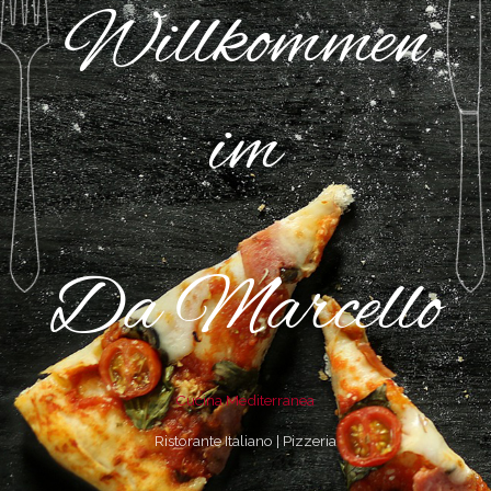
Willkommen
im
Da Marcello
Cucina Mediterranea
Ristorante Italiano | Pizzeria